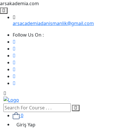
arsakademia.com
arsacademiadanismanlik@gmail.com
Follow Us On :
0
Giriş Yap