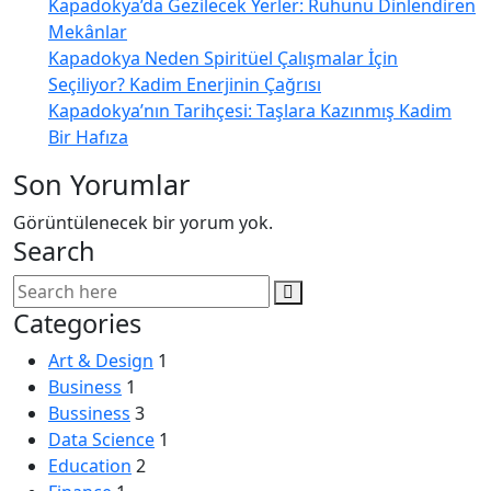
Kapadokya’da Gezilecek Yerler: Ruhunu Dinlendiren
Mekânlar
Kapadokya Neden Spiritüel Çalışmalar İçin
Seçiliyor? Kadim Enerjinin Çağrısı
Kapadokya’nın Tarihçesi: Taşlara Kazınmış Kadim
Bir Hafıza
Son Yorumlar
Görüntülenecek bir yorum yok.
Search
Categories
Art & Design
1
Business
1
Bussiness
3
Data Science
1
Education
2