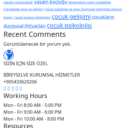
yaşam koçluğu
robotik mühendislik
Yenilenebilir enerji meslekleri
Çocuklarda oyun ve gelişim
Çocuk psikolojisi ve oyun Duygusal gelişimde oyunun
çocuk gelişimi
çocukların
önemi
Çocuk terapisi yöntemleri
çocuk psikolojisi
duygusal ihtiyaçları
Recent Comments
Görüntülenecek bir yorum yok.
SİZİN İÇİN SİZE ÖZEL
BİREYSELVE KURUMSAL HİZMETLER
+905433620206
Working Hours
Mon - Fri
8:00 AM - 5:00 PM
Mon - Fri
9:00 AM - 6:00 PM
Mon - Fri
10:00 AM - 8:00 PM
Resources