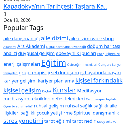
Kapadokya’nın Tarihçesi: Taşlara Ka..
Oca 19, 2026
Popular Tags
aile dizimi
aile danışmanlığı
aile dizimi workshop
Arş Akademi
doğum haritası
Akademi
Dijital pazarlama uzmanlığı
analizi
duygusal gelişim
ebeveynlik ipuçları
Enerji Eğitimleri
Eğitim
enerji çalışmaları
Geleceğin meslekleri
Gençlere kariyer
grup terapisi
içsel dönüşüm
iş hayatında başarı
tavsiyeleri
kişisel farkındalık
kariyer gelişimi
kariyer planlama
Kurslar
kişisel gelişim
Meditasyon
Koçluk
meditasyon teknikleri
nefes teknikleri
Oyun terapisi faydaları
ruhsal gelişim
ruhsal sağlık
sağlıklı aile
Oyun terapisi nedir?
ilişkileri
sağlıklı çocuk yetiştirme
Spiritüel danışmanlık
stres yönetimi
tarot eğitimi
tarot nedir
Yapay zeka ve