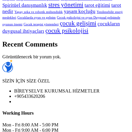
stres yönetimi
Spiritüel danışmanlık
tarot eğitimi
tarot
nedir
yaşam koçluğu
Yapay zeka ve robotik mühendislik
Yenilenebilir enerji
meslekleri
Çocuklarda oyun ve gelişim
Çocuk psikolojisi ve oyun Duygusal gelişimde
çocuk gelişimi
çocukların
oyunun önemi
Çocuk terapisi yöntemleri
çocuk psikolojisi
duygusal ihtiyaçları
Recent Comments
Görüntülenecek bir yorum yok.
SİZİN İÇİN SİZE ÖZEL
BİREYSELVE KURUMSAL HİZMETLER
+905433620206
Working Hours
Mon - Fri
8:00 AM - 5:00 PM
Mon - Fri
9:00 AM - 6:00 PM