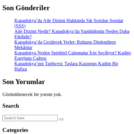
Son Gönderiler
Kapadokya’da Aile Dizimi Hakkında Sık Sorulan Sorular
(SSS)
Aile Dizimi Nedir? Kapadokya’da Yapıldığında Neden Daha
Etkilidir?
Kapadokya’da Gezilecek Yerler: Ruhunu Dinlendiren
Mekânlar
Kapadokya Neden Spiritüel Çalışmalar İçin Seçiliyor? Kadim
Enerjinin Çağrısı
Kapadokya’nın Tarihçesi: Taşlara Kazınmış Kadim Bir
Hafıza
Son Yorumlar
Görüntülenecek bir yorum yok.
Search
Categories