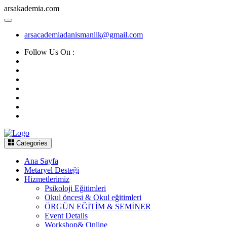
arsakademia.com
arsacademiadanismanlik@gmail.com
Follow Us On :
Categories
Ana Sayfa
Metaryel Desteği
Hizmetlerimiz
Psikoloji Eğitimleri
Okul öncesi & Okul eğitimleri
ÖRGÜN EĞİTİM & SEMİNER
Event Details
Workshop& Online