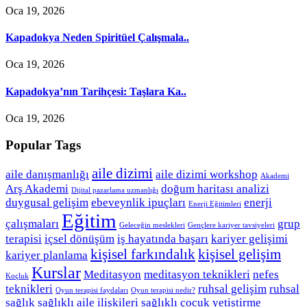
Oca 19, 2026
Kapadokya Neden Spiritüel Çalışmala..
Oca 19, 2026
Kapadokya’nın Tarihçesi: Taşlara Ka..
Oca 19, 2026
Popular Tags
aile dizimi
aile danışmanlığı
aile dizimi workshop
Akademi
Arş Akademi
doğum haritası analizi
Dijital pazarlama uzmanlığı
duygusal gelişim
ebeveynlik ipuçları
enerji
Enerji Eğitimleri
Eğitim
çalışmaları
grup
Geleceğin meslekleri
Gençlere kariyer tavsiyeleri
terapisi
içsel dönüşüm
iş hayatında başarı
kariyer gelişimi
kişisel farkındalık
kişisel gelişim
kariyer planlama
Kurslar
Meditasyon
meditasyon teknikleri
nefes
Koçluk
teknikleri
ruhsal gelişim
ruhsal
Oyun terapisi faydaları
Oyun terapisi nedir?
sağlık
sağlıklı aile ilişkileri
sağlıklı çocuk yetiştirme