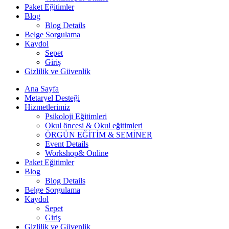
Paket Eğitimler
Blog
Blog Details
Belge Sorgulama
Kaydol
Sepet
Giriş
Gizlilik ve Güvenlik
Ana Sayfa
Metaryel Desteği
Hizmetlerimiz
Psikoloji Eğitimleri
Okul öncesi & Okul eğitimleri
ÖRGÜN EĞİTİM & SEMİNER
Event Details
Workshop& Online
Paket Eğitimler
Blog
Blog Details
Belge Sorgulama
Kaydol
Sepet
Giriş
Gizlilik ve Güvenlik