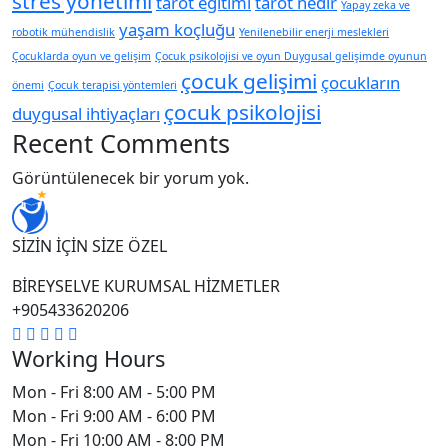
stres yönetimi
tarot eğitimi
tarot nedir
Yapay zeka ve
yaşam koçluğu
robotik mühendislik
Yenilenebilir enerji meslekleri
Çocuklarda oyun ve gelişim
Çocuk psikolojisi ve oyun Duygusal gelişimde oyunun
çocuk gelişimi
çocukların
önemi
Çocuk terapisi yöntemleri
çocuk psikolojisi
duygusal ihtiyaçları
Recent Comments
Görüntülenecek bir yorum yok.
SİZİN İÇİN SİZE ÖZEL
BİREYSELVE KURUMSAL HİZMETLER
+905433620206
Working Hours
Mon - Fri
8:00 AM - 5:00 PM
Mon - Fri
9:00 AM - 6:00 PM
Mon - Fri
10:00 AM - 8:00 PM