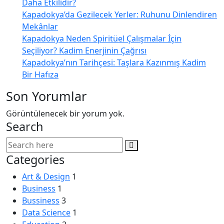
Daha Etkilidir?
Kapadokya’da Gezilecek Yerler: Ruhunu Dinlendiren
Mekânlar
Kapadokya Neden Spiritüel Çalışmalar İçin
Seçiliyor? Kadim Enerjinin Çağrısı
Kapadokya’nın Tarihçesi: Taşlara Kazınmış Kadim
Bir Hafıza
Son Yorumlar
Görüntülenecek bir yorum yok.
Search
Categories
Art & Design
1
Business
1
Bussiness
3
Data Science
1