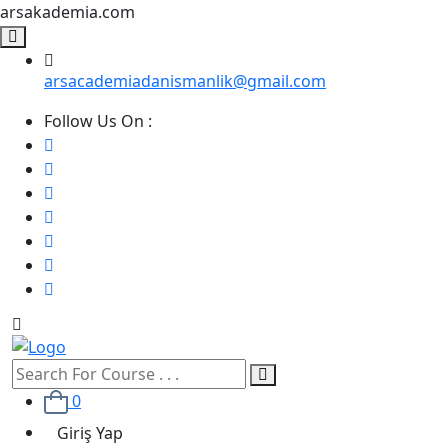
arsakademia.com
arsacademiadanismanlik@gmail.com
Follow Us On :
0
Giriş Yap