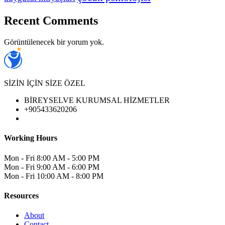
Recent Comments
Görüntülenecek bir yorum yok.
SİZİN İÇİN SİZE ÖZEL
BİREYSELVE KURUMSAL HİZMETLER
+905433620206
Working Hours
Mon - Fri
8:00 AM - 5:00 PM
Mon - Fri
9:00 AM - 6:00 PM
Mon - Fri
10:00 AM - 8:00 PM
Resources
About
Contact