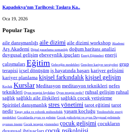
Kapadokya’nın Tarihçesi: Taşlara Ka..
Oca 19, 2026
Popular Tags
aile dizimi
aile danışmanlığı
aile dizimi workshop
Akademi
Arş Akademi
doğum haritası analizi
Dijital pazarlama uzmanlığı
duygusal gelişim
ebeveynlik ipuçları
enerji
Enerji Eğitimleri
Eğitim
çalışmaları
grup
Geleceğin meslekleri
Gençlere kariyer tavsiyeleri
terapisi
içsel dönüşüm
iş hayatında başarı
kariyer gelişimi
kişisel farkındalık
kişisel gelişim
kariyer planlama
Kurslar
Meditasyon
meditasyon teknikleri
nefes
Koçluk
teknikleri
ruhsal gelişim
ruhsal
Oyun terapisi faydaları
Oyun terapisi nedir?
sağlık
sağlıklı aile ilişkileri
sağlıklı çocuk yetiştirme
stres yönetimi
Spiritüel danışmanlık
tarot eğitimi
tarot
nedir
yaşam koçluğu
Yapay zeka ve robotik mühendislik
Yenilenebilir enerji
meslekleri
Çocuklarda oyun ve gelişim
Çocuk psikolojisi ve oyun Duygusal gelişimde
çocuk gelişimi
çocukların
oyunun önemi
Çocuk terapisi yöntemleri
çocuk psikolojisi
duygusal ihtiyaçları