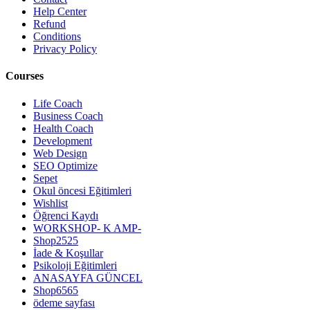
Help Center
Refund
Conditions
Privacy Policy
Courses
Life Coach
Business Coach
Health Coach
Development
Web Design
SEO Optimize
Sepet
Okul öncesi Eğitimleri
Wishlist
Öğrenci Kaydı
WORKSHOP- K AMP-
Shop2525
İade & Koşullar
Psikoloji Eğitimleri
ANASAYFA GÜNCEL
Shop6565
ödeme sayfası