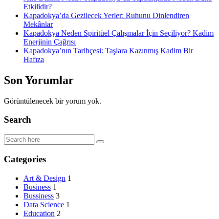
Etkilidir?
Kapadokya’da Gezilecek Yerler: Ruhunu Dinlendiren
Mekânlar
Kapadokya Neden Spiritüel Çalışmalar İçin Seçiliyor? Kadim
Enerjinin Çağrısı
Kapadokya’nın Tarihçesi: Taşlara Kazınmış Kadim Bir
Hafıza
Son Yorumlar
Görüntülenecek bir yorum yok.
Search
Categories
Art & Design
1
Business
1
Bussiness
3
Data Science
1
Education
2