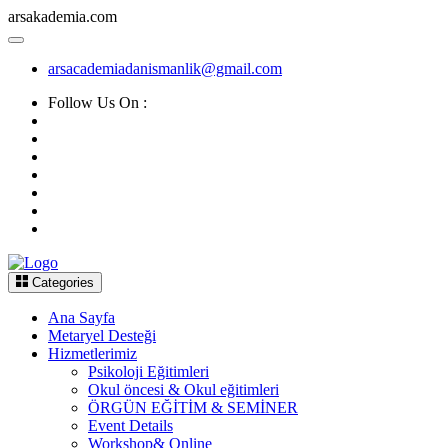
arsakademia.com
arsacademiadanismanlik@gmail.com
Follow Us On :
Categories
Ana Sayfa
Metaryel Desteği
Hizmetlerimiz
Psikoloji Eğitimleri
Okul öncesi & Okul eğitimleri
ÖRGÜN EĞİTİM & SEMİNER
Event Details
Workshop& Online