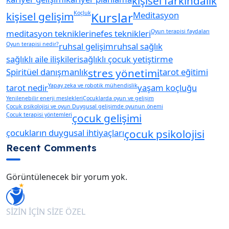
kişisel farkındalık
kişisel gelişim
Koçluk
Kurslar
Meditasyon
meditasyon teknikleri
nefes teknikleri
Oyun terapisi faydaları
Oyun terapisi nedir?
ruhsal gelişim
ruhsal sağlık
sağlıklı aile ilişkileri
sağlıklı çocuk yetiştirme
Spiritüel danışmanlık
stres yönetimi
tarot eğitimi
tarot nedir
Yapay zeka ve robotik mühendislik
yaşam koçluğu
Yenilenebilir enerji meslekleri
Çocuklarda oyun ve gelişim
Çocuk psikolojisi ve oyun Duygusal gelişimde oyunun önemi
Çocuk terapisi yöntemleri
çocuk gelişimi
çocukların duygusal ihtiyaçları
çocuk psikolojisi
Recent Comments
Görüntülenecek bir yorum yok.
SİZİN İÇİN SİZE ÖZEL