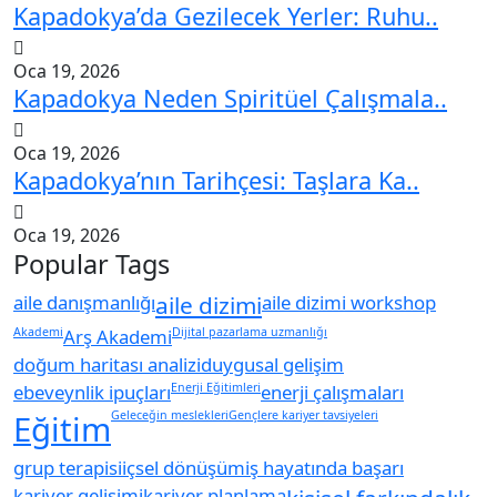
Kapadokya’da Gezilecek Yerler: Ruhu..
Oca 19, 2026
Kapadokya Neden Spiritüel Çalışmala..
Oca 19, 2026
Kapadokya’nın Tarihçesi: Taşlara Ka..
Oca 19, 2026
Popular Tags
aile danışmanlığı
aile dizimi
aile dizimi workshop
Akademi
Arş Akademi
Dijital pazarlama uzmanlığı
doğum haritası analizi
duygusal gelişim
ebeveynlik ipuçları
Enerji Eğitimleri
enerji çalışmaları
Eğitim
Geleceğin meslekleri
Gençlere kariyer tavsiyeleri
grup terapisi
içsel dönüşüm
iş hayatında başarı
kariyer gelişimi
kariyer planlama