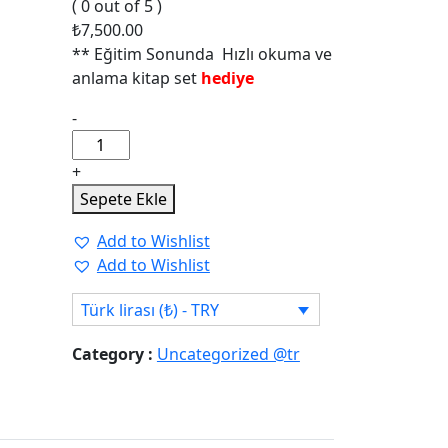
( 0 out of 5 )
₺
7,500.00
** Eğitim Sonunda Hızlı okuma ve
anlama kitap set
hediye
Hızlı
-
Okuma
Eğitmenlik
+
Eğitimi
Sepete Ekle
quantity
Add to Wishlist
Add to Wishlist
Türk lirası (₺) - TRY
Category :
Uncategorized @tr