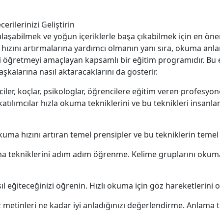
rilerinizi Geliştirin
şabilmek ve yoğun içeriklerle başa çıkabilmek için en önemli
hızını artırmalarına yardımcı olmanın yanı sıra, okuma anl
ri öğretmeyi amaçlayan kapsamlı bir eğitim programıdır. Bu eğ
şkalarına nasıl aktaracaklarını da gösterir.
iler, koçlar, psikologlar, öğrencilere eğitim veren profesyon
katılımcılar hızla okuma tekniklerini ve bu teknikleri insanlar
ma hızını artıran temel prensipler ve bu tekniklerin temel i
a tekniklerini adım adım öğrenme. Kelime gruplarını okuma,
 eğiteceğinizi öğrenin. Hızlı okuma için göz hareketlerini o
tinleri ne kadar iyi anladığınızı değerlendirme. Anlama t