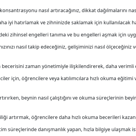
nsantrasyonu nasıl artıracağınız, dikkat dağılmalarını nası
a iyi hatırlamak ve zihninizde saklamak için kullanılacak ha
eki zihinsel engelleri tanıma ve bu engelleri aşmak için uyg
ızı nasıl takip edeceğiniz, gelişiminizi nasıl ölçeceğiniz ve
ecerisini zaman yönetimiyle ilişkilendirerek, daha verimli ç
iler için, öğrencilere veya katılımcılara hızlı okuma eğitimi 
tırırken, beynin nasıl çalıştığını ve okuma süreçlerinin beyi
liği artırmak, öğrencilere daha hızlı okuma becerileri kaza
itim süreçlerinde danışmanlık yapan, hızla bilgiye ulaşmak i