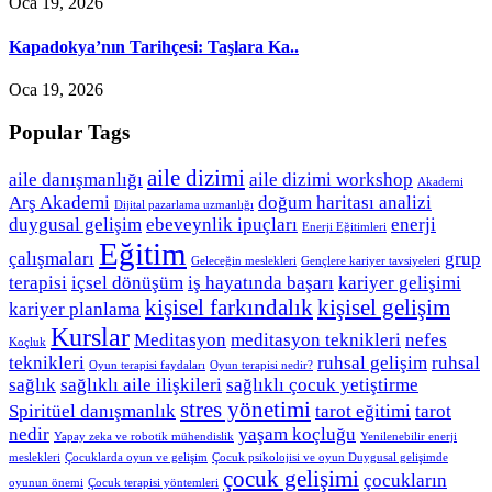
Oca 19, 2026
Kapadokya’nın Tarihçesi: Taşlara Ka..
Oca 19, 2026
Popular Tags
aile dizimi
aile danışmanlığı
aile dizimi workshop
Akademi
Arş Akademi
doğum haritası analizi
Dijital pazarlama uzmanlığı
duygusal gelişim
ebeveynlik ipuçları
enerji
Enerji Eğitimleri
Eğitim
çalışmaları
grup
Geleceğin meslekleri
Gençlere kariyer tavsiyeleri
terapisi
içsel dönüşüm
iş hayatında başarı
kariyer gelişimi
kişisel farkındalık
kişisel gelişim
kariyer planlama
Kurslar
Meditasyon
meditasyon teknikleri
nefes
Koçluk
teknikleri
ruhsal gelişim
ruhsal
Oyun terapisi faydaları
Oyun terapisi nedir?
sağlık
sağlıklı aile ilişkileri
sağlıklı çocuk yetiştirme
stres yönetimi
Spiritüel danışmanlık
tarot eğitimi
tarot
nedir
yaşam koçluğu
Yapay zeka ve robotik mühendislik
Yenilenebilir enerji
meslekleri
Çocuklarda oyun ve gelişim
Çocuk psikolojisi ve oyun Duygusal gelişimde
çocuk gelişimi
çocukların
oyunun önemi
Çocuk terapisi yöntemleri