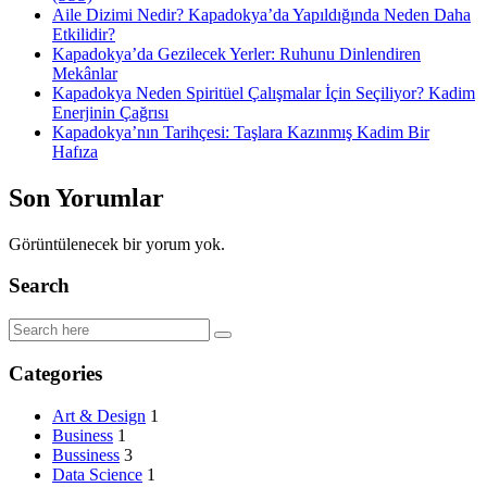
Aile Dizimi Nedir? Kapadokya’da Yapıldığında Neden Daha
Etkilidir?
Kapadokya’da Gezilecek Yerler: Ruhunu Dinlendiren
Mekânlar
Kapadokya Neden Spiritüel Çalışmalar İçin Seçiliyor? Kadim
Enerjinin Çağrısı
Kapadokya’nın Tarihçesi: Taşlara Kazınmış Kadim Bir
Hafıza
Son Yorumlar
Görüntülenecek bir yorum yok.
Search
Categories
Art & Design
1
Business
1
Bussiness
3
Data Science
1