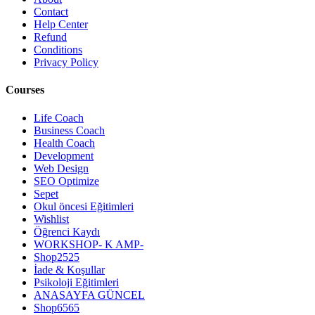
Contact
Help Center
Refund
Conditions
Privacy Policy
Courses
Life Coach
Business Coach
Health Coach
Development
Web Design
SEO Optimize
Sepet
Okul öncesi Eğitimleri
Wishlist
Öğrenci Kaydı
WORKSHOP- K AMP-
Shop2525
İade & Koşullar
Psikoloji Eğitimleri
ANASAYFA GÜNCEL
Shop6565