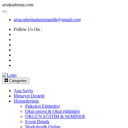
arsakademia.com
arsacademiadanismanlik@gmail.com
Follow Us On :
Categories
Ana Sayfa
Metaryel Desteği
Hizmetlerimiz
Psikoloji Eğitimleri
Okul öncesi & Okul eğitimleri
ÖRGÜN EĞİTİM & SEMİNER
Event Details
Workshop& Online