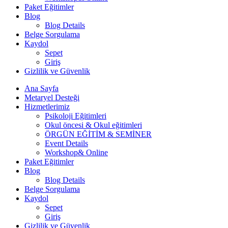
Paket Eğitimler
Blog
Blog Details
Belge Sorgulama
Kaydol
Sepet
Giriş
Gizlilik ve Güvenlik
Ana Sayfa
Metaryel Desteği
Hizmetlerimiz
Psikoloji Eğitimleri
Okul öncesi & Okul eğitimleri
ÖRGÜN EĞİTİM & SEMİNER
Event Details
Workshop& Online
Paket Eğitimler
Blog
Blog Details
Belge Sorgulama
Kaydol
Sepet
Giriş
Gizlilik ve Güvenlik