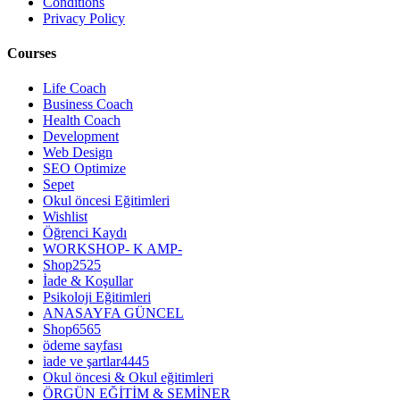
Conditions
Privacy Policy
Courses
Life Coach
Business Coach
Health Coach
Development
Web Design
SEO Optimize
Sepet
Okul öncesi Eğitimleri
Wishlist
Öğrenci Kaydı
WORKSHOP- K AMP-
Shop2525
İade & Koşullar
Psikoloji Eğitimleri
ANASAYFA GÜNCEL
Shop6565
ödeme sayfası
iade ve şartlar4445
Okul öncesi & Okul eğitimleri
ÖRGÜN EĞİTİM & SEMİNER