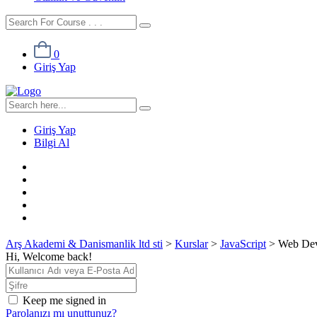
0
Giriş Yap
Giriş Yap
Bilgi Al
Arş Akademi & Danismanlik ltd sti
>
Kurslar
>
JavaScript
>
Web Dev
Hi, Welcome back!
Keep me signed in
Parolanızı mı unuttunuz?