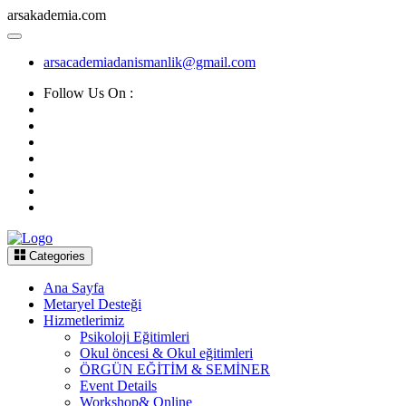
arsakademia.com
arsacademiadanismanlik@gmail.com
Follow Us On :
Categories
Ana Sayfa
Metaryel Desteği
Hizmetlerimiz
Psikoloji Eğitimleri
Okul öncesi & Okul eğitimleri
ÖRGÜN EĞİTİM & SEMİNER
Event Details
Workshop& Online