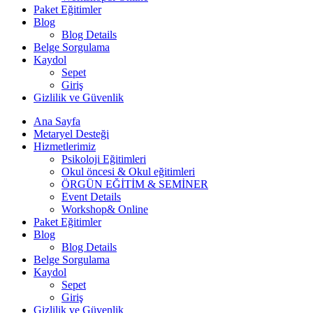
Paket Eğitimler
Blog
Blog Details
Belge Sorgulama
Kaydol
Sepet
Giriş
Gizlilik ve Güvenlik
Ana Sayfa
Metaryel Desteği
Hizmetlerimiz
Psikoloji Eğitimleri
Okul öncesi & Okul eğitimleri
ÖRGÜN EĞİTİM & SEMİNER
Event Details
Workshop& Online
Paket Eğitimler
Blog
Blog Details
Belge Sorgulama
Kaydol
Sepet
Giriş
Gizlilik ve Güvenlik