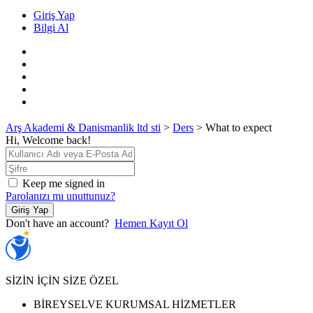
Giriş Yap
Bilgi Al
Arş Akademi & Danismanlik ltd sti
>
Ders
>
What to expect
Hi, Welcome back!
Keep me signed in
Parolanızı mı unuttunuz?
Giriş Yap
Don't have an account?
Hemen Kayıt Ol
SİZİN İÇİN SİZE ÖZEL
BİREYSELVE KURUMSAL HİZMETLER