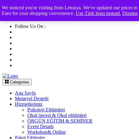
arsakademia.com
We noticed you're visiting from Letonya. We've updated our prices to
Euro for your shopping convenience.
Use Türk lirası instead.
Dismiss
arsacademiadanismanlik@gmail.com
Follow Us On :
Categories
Ana Sayfa
Metaryel Desteği
Hizmetlerimiz
Psikoloji Eğitimleri
Okul öncesi & Okul eğitimleri
ÖRGÜN EĞİTİM & SEMİNER
Event Details
Workshop& Online
Paket Eğitimler