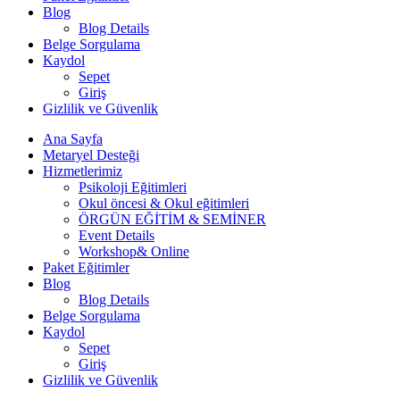
Blog
Blog Details
Belge Sorgulama
Kaydol
Sepet
Giriş
Gizlilik ve Güvenlik
Ana Sayfa
Metaryel Desteği
Hizmetlerimiz
Psikoloji Eğitimleri
Okul öncesi & Okul eğitimleri
ÖRGÜN EĞİTİM & SEMİNER
Event Details
Workshop& Online
Paket Eğitimler
Blog
Blog Details
Belge Sorgulama
Kaydol
Sepet
Giriş
Gizlilik ve Güvenlik