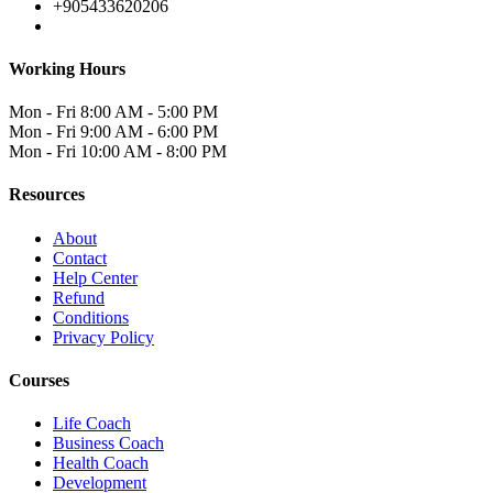
+905433620206
Working Hours
Mon - Fri
8:00 AM - 5:00 PM
Mon - Fri
9:00 AM - 6:00 PM
Mon - Fri
10:00 AM - 8:00 PM
Resources
About
Contact
Help Center
Refund
Conditions
Privacy Policy
Courses
Life Coach
Business Coach
Health Coach
Development