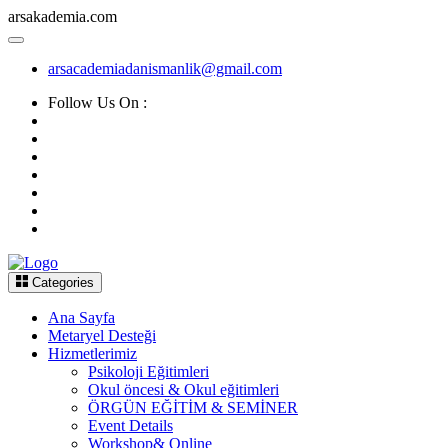
arsakademia.com
arsacademiadanismanlik@gmail.com
Follow Us On :
Categories
Ana Sayfa
Metaryel Desteği
Hizmetlerimiz
Psikoloji Eğitimleri
Okul öncesi & Okul eğitimleri
ÖRGÜN EĞİTİM & SEMİNER
Event Details
Workshop& Online