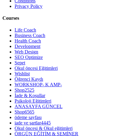
Conditions
Privacy Policy
Courses
Life Coach
Business Coach
Health Coach
Development
Web Design
SEO Optimize
Sepet
Okul öncesi Eğitimleri
Wishlist
Öğrenci Kaydı
WORKSHOP- K AMP-
Shop2525
İade & Koşullar
Psikoloji Eğitimleri
ANASAYFA GÜNCEL
Shop6565
ödeme sayfası
iade ve şartlar4445
Okul öncesi & Okul eğitimleri
ÖRGÜN EĞİTİM & SEMİNER