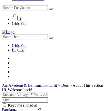
0
Giriş Yap
Giriş Yap
Bilgi Al
Arş Akademi & Danismanlik ltd sti
>
Ders
>
About This Section
Hi, Welcome back!
Keep me signed in
Parolanızı mı unuttunuz?