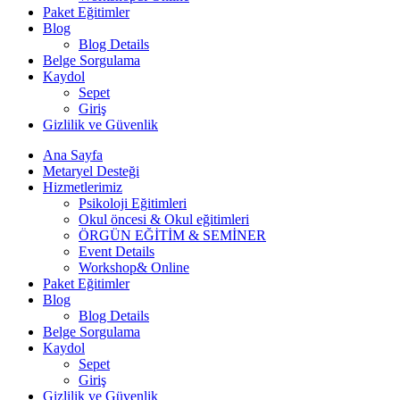
Paket Eğitimler
Blog
Blog Details
Belge Sorgulama
Kaydol
Sepet
Giriş
Gizlilik ve Güvenlik
Ana Sayfa
Metaryel Desteği
Hizmetlerimiz
Psikoloji Eğitimleri
Okul öncesi & Okul eğitimleri
ÖRGÜN EĞİTİM & SEMİNER
Event Details
Workshop& Online
Paket Eğitimler
Blog
Blog Details
Belge Sorgulama
Kaydol
Sepet
Giriş
Gizlilik ve Güvenlik