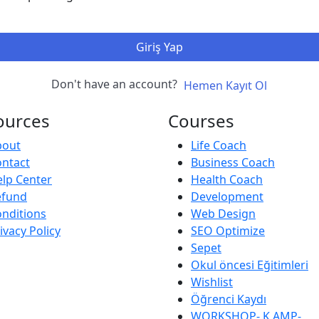
Giriş Yap
Don't have an account?
Hemen Kayıt Ol
ources
Courses
bout
Life Coach
ntact
Business Coach
lp Center
Health Coach
efund
Development
nditions
Web Design
ivacy Policy
SEO Optimize
Sepet
Okul öncesi Eğitimleri
Wishlist
Öğrenci Kaydı
WORKSHOP- K AMP-