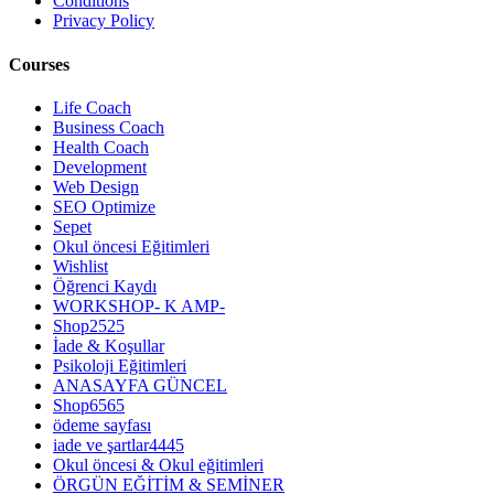
Conditions
Privacy Policy
Courses
Life Coach
Business Coach
Health Coach
Development
Web Design
SEO Optimize
Sepet
Okul öncesi Eğitimleri
Wishlist
Öğrenci Kaydı
WORKSHOP- K AMP-
Shop2525
İade & Koşullar
Psikoloji Eğitimleri
ANASAYFA GÜNCEL
Shop6565
ödeme sayfası
iade ve şartlar4445
Okul öncesi & Okul eğitimleri
ÖRGÜN EĞİTİM & SEMİNER