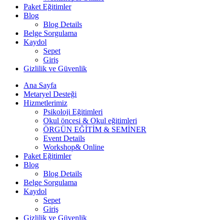
Paket Eğitimler
Blog
Blog Details
Belge Sorgulama
Kaydol
Sepet
Giriş
Gizlilik ve Güvenlik
Ana Sayfa
Metaryel Desteği
Hizmetlerimiz
Psikoloji Eğitimleri
Okul öncesi & Okul eğitimleri
ÖRGÜN EĞİTİM & SEMİNER
Event Details
Workshop& Online
Paket Eğitimler
Blog
Blog Details
Belge Sorgulama
Kaydol
Sepet
Giriş
Gizlilik ve Güvenlik