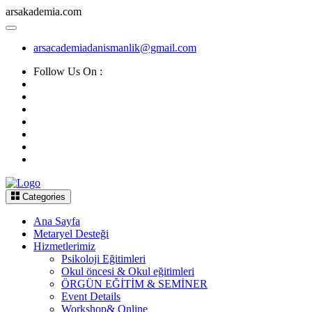
arsakademia.com
arsacademiadanismanlik@gmail.com
Follow Us On :
Categories
Ana Sayfa
Metaryel Desteği
Hizmetlerimiz
Psikoloji Eğitimleri
Okul öncesi & Okul eğitimleri
ÖRGÜN EĞİTİM & SEMİNER
Event Details
Workshop& Online