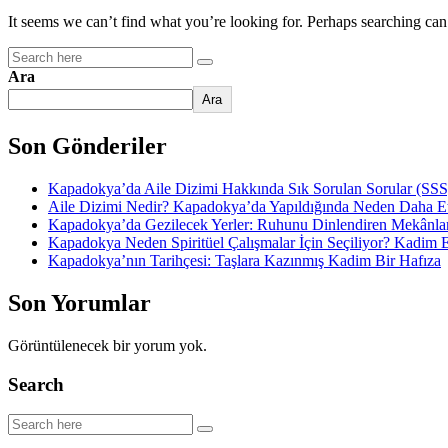
It seems we can’t find what you’re looking for. Perhaps searching can
Ara
Ara
Son Gönderiler
Kapadokya’da Aile Dizimi Hakkında Sık Sorulan Sorular (SSS
Aile Dizimi Nedir? Kapadokya’da Yapıldığında Neden Daha Etk
Kapadokya’da Gezilecek Yerler: Ruhunu Dinlendiren Mekânla
Kapadokya Neden Spiritüel Çalışmalar İçin Seçiliyor? Kadim E
Kapadokya’nın Tarihçesi: Taşlara Kazınmış Kadim Bir Hafıza
Son Yorumlar
Görüntülenecek bir yorum yok.
Search