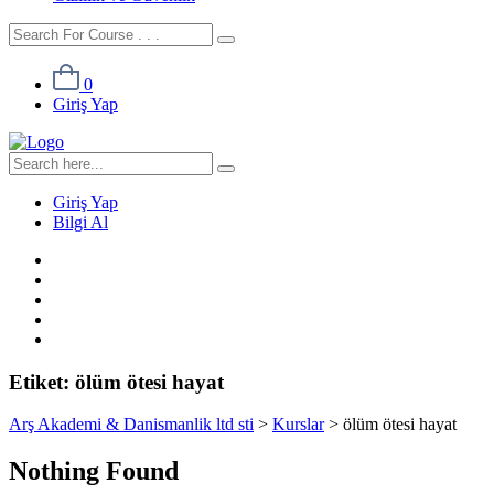
0
Giriş Yap
Giriş Yap
Bilgi Al
Etiket:
ölüm ötesi hayat
Arş Akademi & Danismanlik ltd sti
>
Kurslar
>
ölüm ötesi hayat
Nothing Found