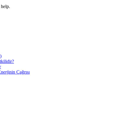
 help.
)
ilidir?
r
nerjinin Çağrısı