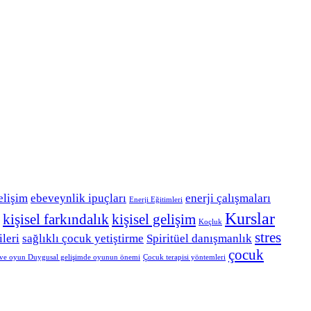
elişim
ebeveynlik ipuçları
enerji çalışmaları
Enerji Eğitimleri
Kurslar
kişisel farkındalık
kişisel gelişim
Koçluk
stres
ileri
sağlıklı çocuk yetiştirme
Spiritüel danışmanlık
çocuk
i ve oyun Duygusal gelişimde oyunun önemi
Çocuk terapisi yöntemleri