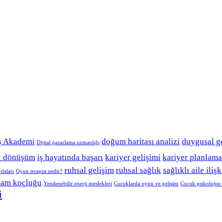
ş Akademi
doğum haritası analizi
duygusal g
Dijital pazarlama uzmanlığı
el dönüşüm
iş hayatında başarı
kariyer gelişimi
kariyer planlama
ruhsal gelişim
ruhsal sağlık
sağlıklı aile ilişk
ydaları
Oyun terapisi nedir?
şam koçluğu
Yenilenebilir enerji meslekleri
Çocuklarda oyun ve gelişim
Çocuk psikolojis
i