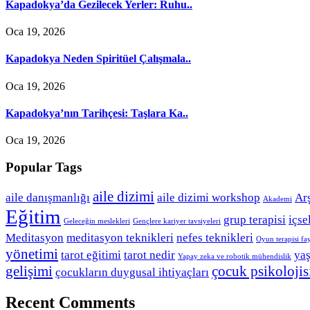
Kapadokya’da Gezilecek Yerler: Ruhu..
Oca 19, 2026
Kapadokya Neden Spiritüel Çalışmala..
Oca 19, 2026
Kapadokya’nın Tarihçesi: Taşlara Ka..
Oca 19, 2026
Popular Tags
aile dizimi
aile danışmanlığı
aile dizimi workshop
Ar
Akademi
Eğitim
grup terapisi
içs
Geleceğin meslekleri
Gençlere kariyer tavsiyeleri
Meditasyon
meditasyon teknikleri
nefes teknikleri
Oyun terapisi fa
yönetimi
tarot eğitimi
tarot nedir
ya
Yapay zeka ve robotik mühendislik
gelişimi
çocuk psikolojis
çocukların duygusal ihtiyaçları
Recent Comments