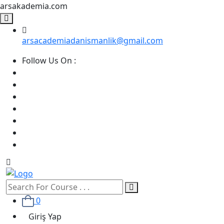
arsakademia.com
arsacademiadanismanlik@gmail.com
Follow Us On :
0
Giriş Yap