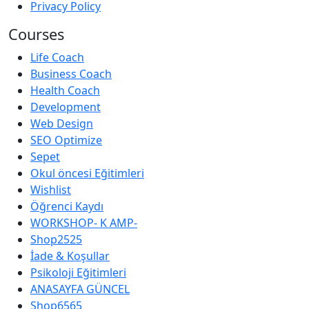
Privacy Policy
Courses
Life Coach
Business Coach
Health Coach
Development
Web Design
SEO Optimize
Sepet
Okul öncesi Eğitimleri
Wishlist
Öğrenci Kaydı
WORKSHOP- K AMP-
Shop2525
İade & Koşullar
Psikoloji Eğitimleri
ANASAYFA GÜNCEL
Shop6565