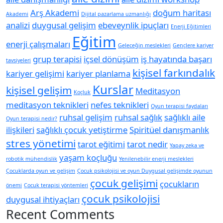
Arş Akademi
doğum haritası
Akademi
Dijital pazarlama uzmanlığı
analizi
duygusal gelişim
ebeveynlik ipuçları
Enerji Eğitimleri
Eğitim
enerji çalışmaları
Geleceğin meslekleri
Gençlere kariyer
grup terapisi
içsel dönüşüm
iş hayatında başarı
tavsiyeleri
kişisel farkındalık
kariyer gelişimi
kariyer planlama
Kurslar
kişisel gelişim
Meditasyon
Koçluk
meditasyon teknikleri
nefes teknikleri
Oyun terapisi faydaları
ruhsal gelişim
ruhsal sağlık
sağlıklı aile
Oyun terapisi nedir?
ilişkileri
sağlıklı çocuk yetiştirme
Spiritüel danışmanlık
stres yönetimi
tarot eğitimi
tarot nedir
Yapay zeka ve
yaşam koçluğu
robotik mühendislik
Yenilenebilir enerji meslekleri
Çocuklarda oyun ve gelişim
Çocuk psikolojisi ve oyun Duygusal gelişimde oyunun
çocuk gelişimi
çocukların
önemi
Çocuk terapisi yöntemleri
çocuk psikolojisi
duygusal ihtiyaçları
Recent Comments