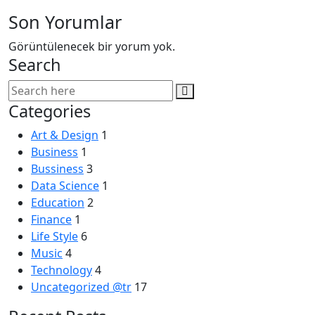
Son Yorumlar
Görüntülenecek bir yorum yok.
Search
Categories
Art & Design
1
Business
1
Bussiness
3
Data Science
1
Education
2
Finance
1
Life Style
6
Music
4
Technology
4
Uncategorized @tr
17